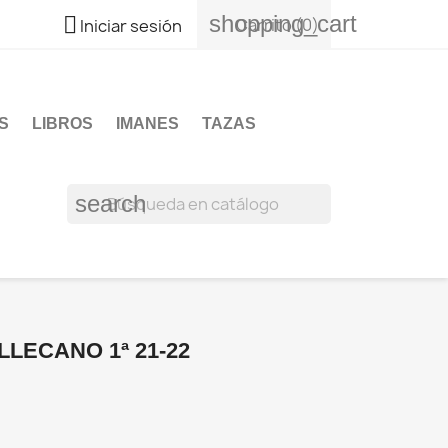
shopping_cart

Carrito
(0)
Iniciar sesión
S
LIBROS
IMANES
TAZAS
search
LECANO 1ª 21-22