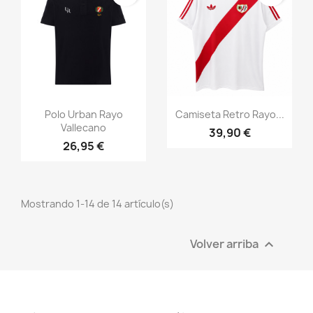
Vista rápida
Vista rápida


Polo Urban Rayo
Camiseta Retro Rayo...
Vallecano
39,90 €
26,95 €
Mostrando 1-14 de 14 artículo(s)
Volver arriba
